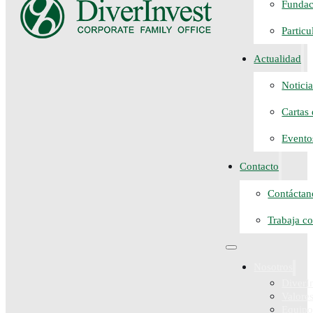
Fundac
Particu
Actualidad
Noticia
Cartas
Evento
Contacto
Contáctan
Trabaja c
Nosotros
DiverI
Valore
Equip