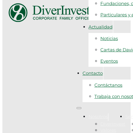
Fundaciones, c
Particulares y
Actualidad
Noticias
Cartas de Dav
Eventos
Contacto
Contáctanos
Trabaja con noso
Nosotros
Ser
DiverInvest
Valores