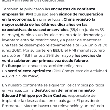
alzas y sin referencias destacables.
También se publicaron las
encuestas de confianza
empresarial PMI
que sugieren
signos de recuperación
en la economía
. En primer lugar,
China registró la
mayor subida de los últimos diez años en las
expectativas de su sector servicios
(58,4 en junio vs 55
de mayo), debido a un fortalecimiento de la demanda y el
levantamiento de restricciones, y a pesar de mantener
una tasa de desempleo relativamente alta (6% junio vs 5%
junio 2019). Por su parte, en
EEUU
el PMI manufacturero
se situó en 49,8 frente a 39,8 de mayo y
los precios de
venta subieron por primera vez desde febrero
.
En
Europa
las encuestas también reflejaron
un
sentimiento optimista
(PMI Compuesto de Actividad
48,5 vs 31,9 de mayo).
En nuestro continente se siguieron los cambios políticos
en Francia, con la
destitución del primer ministro
Édouard Philippe por Jean Castex
, responsable de
implantar la desescalada en el país galo. El presidente
Emmanuel Macron busca una reinvención y un método