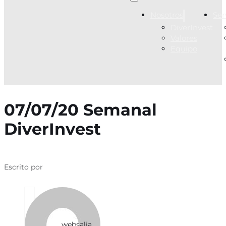
Nosotros
Ser
DiverInvest
Valores
Equipo
07/07/20 Semanal
DiverInvest
Escrito por
websalia