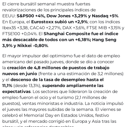
El cierre bursátil semanal muestra fuertes
revalorizaciones de los principales índices de
EEUU:
S&P500 +4%, Dow Jones +3,29% y Nasdaq +5%
.
En Europa, el
Eurostoxx subió un +2,9%
; con los índices
Ibex35 +3,38, CAC40 +2,27%, DAX +3,6%, FTSE MIB +3,15% y
FTSE100 +0,04%. El
Shanghai Composite fue el índice
más descacable de todos con un +6,18%; Hang Seng
3,9% y Nikkei -0,80%
.
El mayor impulsor del optimismo fue el dato de empleo
americano del pasado jueves, donde se dio a conocer
la
creación de 4,8 millones de puestos de trabajo
nuevos en junio
(frente a una estimación de 3,2 millones)
y el
descenso de la tasa de desempleo hasta el
11,1%
(desde 13,3%),
superando ampliamente las
expectativas
. Los sectores que lideraron la creación de
empleo fueron el ocio y el turismo (2,1 millones de
puestos), ventas minoristas e industria. La noticia impulsó
el jueves las mayores subidas de la semana. El viernes se
celebró el Memorial Day en Estados Unidos, festivo
bursátil, y el mercado corrigió en Europa y Asia tras las