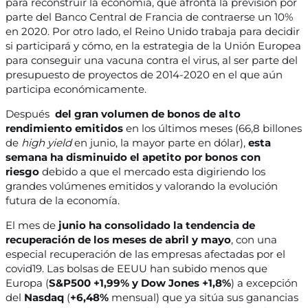
para reconstruir la economía, que afronta la previsión por
parte del Banco Central de Francia de contraerse un 10%
en 2020. Por otro lado, el Reino Unido trabaja para decidir
si participará y cómo, en la estrategia de la Unión Europea
para conseguir una vacuna contra el virus, al ser parte del
presupuesto de proyectos de 2014-2020 en el que aún
participa económicamente.
Después
del gran volumen de bonos de alto
rendimiento emitidos
en los últimos meses (66,8 billones
de
high yield
en junio, la mayor parte en dólar),
esta
semana ha disminuido el apetito por bonos con
riesgo
debido a que el mercado esta digiriendo los
grandes volúmenes emitidos y valorando la evolución
futura de la economía.
El mes de
junio ha consolidado la tendencia de
recuperación de los meses de abril y mayo
, con una
especial recuperación de las empresas afectadas por el
covid19. Las bolsas de EEUU han subido menos que
Europa (
S&P500 +1,99% y Dow Jones +1,8%
) a excepción
del
Nasdaq
(
+6,48%
mensual) que ya sitúa sus ganancias