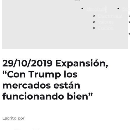
Nosotros
Ser
DiverInvest
Valores
Equipo
29/10/2019 Expansión,
“Con Trump los
mercados están
funcionando bien”
Escrito por