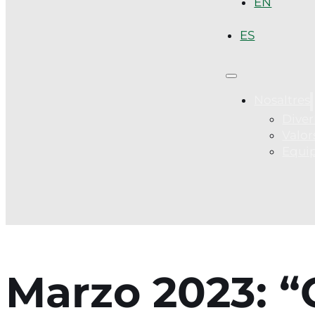
EN
ES
Nosaltres
Diver
Valor
Equi
Marzo 2023: “