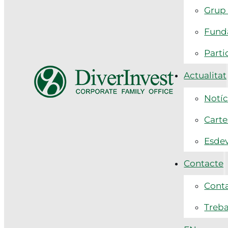
Grup 
Funda
Parti
Actualitat
Notíc
Carte
Esde
Contacte
Cont
Treba