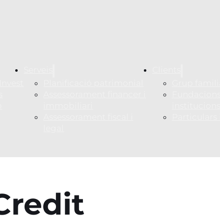
Serveis
Clients
Invest
Planificació patrimonial
Grup famili
s
Assessorament financer i
Fundacions
p
immobiliari
institucion
Assessorament fiscal i
Particulars
legal
Credit