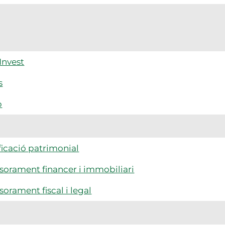
Invest
s
p
ficació patrimonial
sorament financer i immobiliari
sorament fiscal i legal