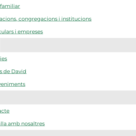
familiar
cions, congregacions i institucions
culars i empreses
ies
s de David
veniments
acte
lla amb nosaltres