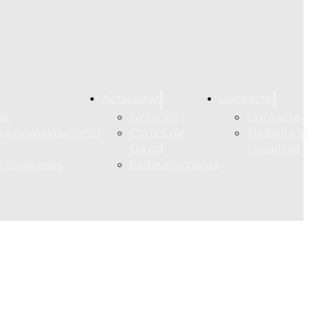
Actualitat
Contacte
ar
Notícies
Contacte
, congregacions i
Cartes de
Treballa 
s
David
nosaltres
 i empreses
Esdeveniments