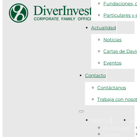
Fundaciones, c
Particulares y
Actualidad
Noticias
Cartas de Dav
Eventos
Contacto
Contáctanos
Trabaja con noso
Nosotros
Ser
DiverInvest
Valores