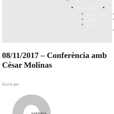
Nosaltres
Ser
DiverInvest
Valors
Equip
08/11/2017 – Conferència amb
César Molinas
Escrit per
websalia