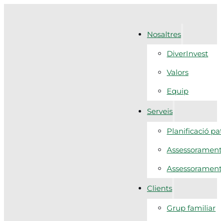
Nosaltres
DiverInvest
Valors
Equip
Serveis
Planificació p
Assessorament 
Assessorament f
Clients
Grup familiar