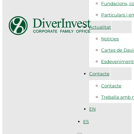
Fundacions, co
Particulars i 
Actualitat
Notícies
Cartes de Dav
Esdeveniment
Contacte
Contacte
Treballa amb n
EN
ES