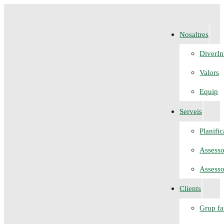
Nosaltres
DiverIn
Valors
Equip
Serveis
Planifi
Assesso
Assesso
Clients
Grup fa