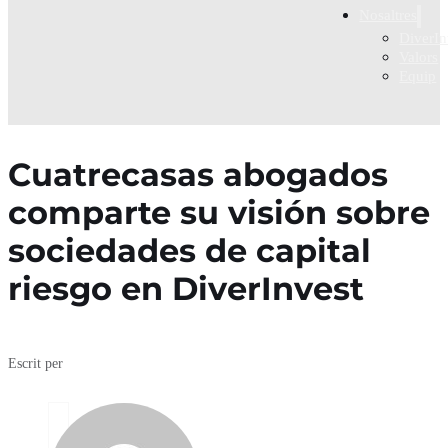
Nosaltres
DiverIn
Valors
Equip
Cuatrecasas abogados
comparte su visión sobre
sociedades de capital
riesgo en DiverInvest
Escrit per