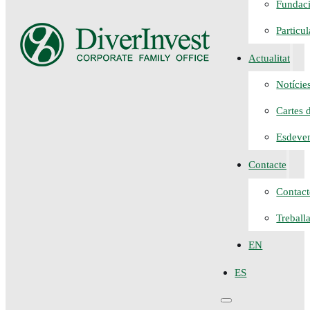
Fundaci
Particu
Actualitat
Notície
Cartes 
Esdeve
Contacte
Contact
Treball
EN
ES