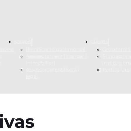
Serveis
Clients
Invest
Planificació patrimonial
Grup famili
s
Assessorament financer i
Fundacions
p
immobiliari
institucion
Assessorament fiscal i
Particulars
legal
ivas