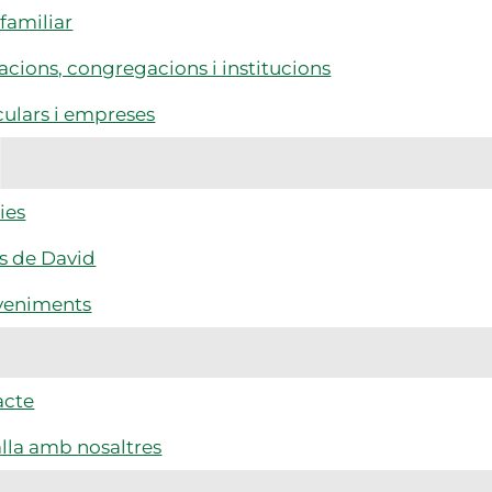
familiar
cions, congregacions i institucions
culars i empreses
ies
s de David
veniments
acte
lla amb nosaltres