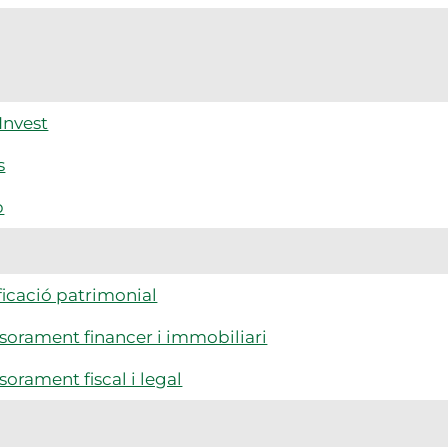
Invest
s
p
ficació patrimonial
sorament financer i immobiliari
sorament fiscal i legal