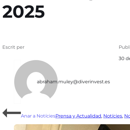
2025
Escrit per
Publ
30 d
abraham.muley@diverinvest.es
Anar a Notícies
Prensa y Actualidad
,
Notícies
,
No