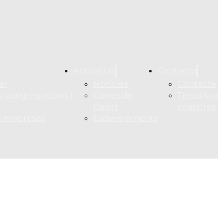
Actualitat
Contacte
ar
Notícies
Contacte
, congregacions i
Cartes de
Treballa 
s
David
nosaltres
 i empreses
Esdeveniments