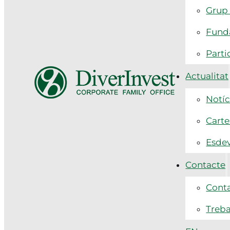
Grup 
Funda
Parti
Actualitat
Notíc
Carte
Esde
Contacte
Cont
Treba