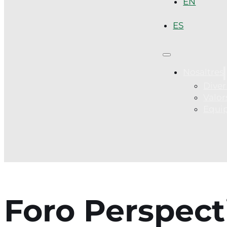
EN
ES
Nosaltres
Diver
Valor
Equi
Foro Perspect