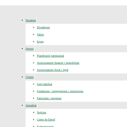
Nosaltres
DiverInvest
Valors
Equip
Serveis
Planificació patrimonial
Assessorament financer i immobiliari
Assessorament fiscal i legal
Clients
Grup familiar
Fundacions, congregacions i institucions
Particulars i empreses
Actualitat
Notícies
Cartes de David
Esdeveniments