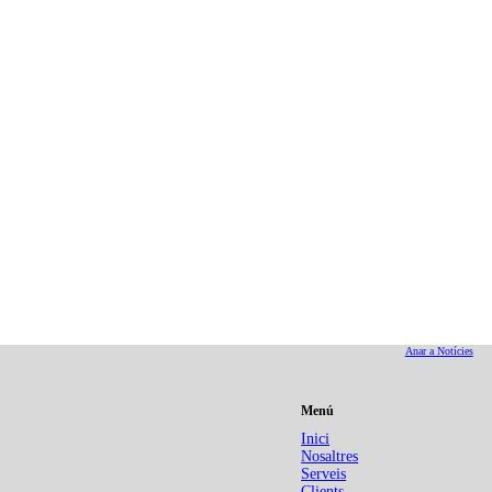
Anar a Notícies
Conferencia: “Algunos
spectivas 2025
principios geoestratég
Menú
Inici
Nosaltres
Serveis
Clients