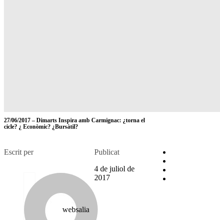
27/06/2017 – Dimarts Inspira amb Carmignac: ¿torna el
cicle? ¿ Econòmic? ¿Bursàtil?
Escrit per
Publicat
4 de juliol de
2017
websalia