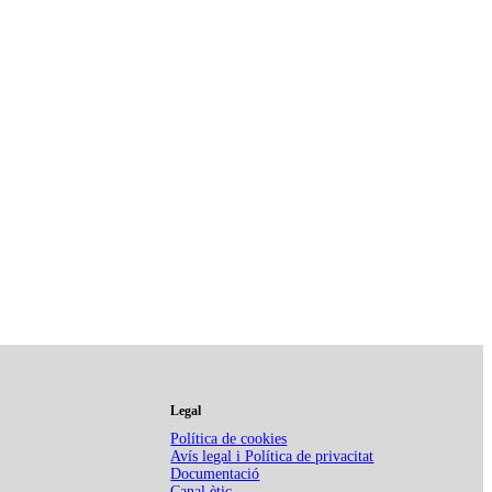
icos”
Legal
Política de cookies
Avís legal i Política de privacitat
Documentació
Canal ètic