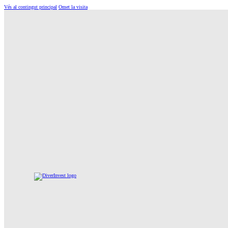
Vés al contingut principal
Omet la visita