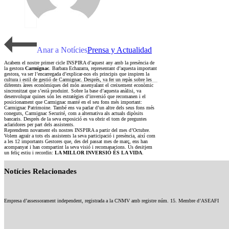
Anar a Notícies
Prensa y Actualidad
Acabem el nostre primer cicle INSPIRA d’aquest any amb la presència de
la gestora
Carmignac
. Barbara Echazarra, representant d’aquesta important
gestora, va ser l’encarregada d’explicar-nos els principis que inspiren la
cultura i estil de gestió de Carmignac. Després, va fer un repàs sobre les
diferents àrees econòmiques del món assenyalant el creixement econòmic
sincronitzat que s’està produint. Sobre la base d’aquesta anàlisi, va
desenvolupar quines són les estratègies d’inversió que recomanen i el
posicionament que Carmignac manté en el seu fons més important:
Carmignac Patrimoine. També ens va parlar d’un altre dels seus fons més
coneguts, Carmignac Securité, com a alternativa als actuals dipòsits
bancaris. Després de la seva exposició es va obrir el torn de preguntes
aclaridores per part dels assistents.
Reprendrem novament els nostres INSPIRA a partir del mes d’Octubre.
Volem agraïr a tots els assistents la seva participació i presència, així com
a les 12 importants Gestores que, des del passat mes de març, ens han
acompanyat i han compartint la seva visió i recomanacions. Us desitjem
un feliç estiu i recordin:
LA MILLOR INVERSIÓ ÉS LA VIDA
.
Cuatrecasas abogados
Notícies Relacionades
comparte su visión sobre
sociedades de capital riesgo
Foro Per
Empresa d’assessorament independent, registrada a la CNMV amb registre núm. 15. Membre d’ASEAFI