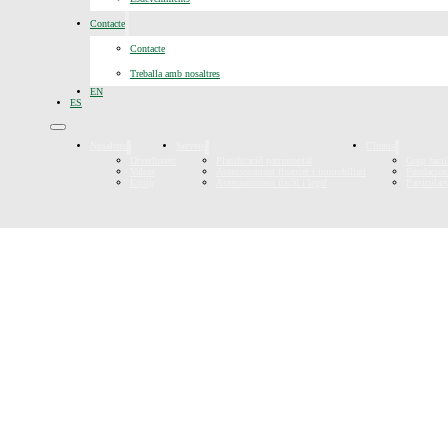
Contacte
Contacte
Treballa amb nosaltres
EN
ES
Nosaltres
Serveis
Clients
DiverInvest
Planificació patrimonial
Grup famil
Valors
Assessorament financer i immobiliari
Fundacions
Equip
Assessorament fiscal i legal
Particular