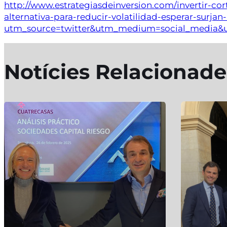
http://www.estrategiasdeinversion.com/invertir-cor
alternativa-para-reducir-volatilidad-esperar-surja
utm_source=twitter&utm_medium=social_media&
Notícies Relacionade