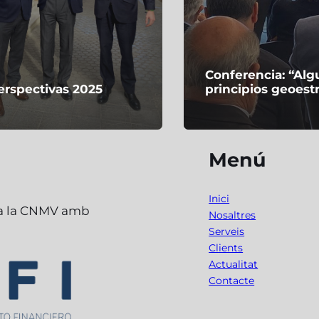
Conferencia: “Al
erspectivas 2025
principios geoest
Menú
Inici
 a la CNMV amb
Nosaltres
Serveis
Clients
Actualitat
Contacte