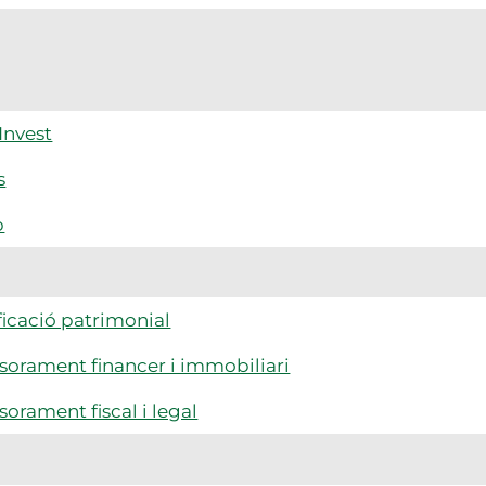
Invest
s
p
ficació patrimonial
sorament financer i immobiliari
sorament fiscal i legal