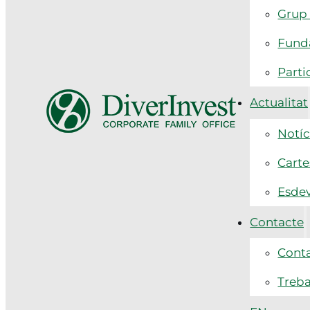
Grup 
Funda
Parti
Actualitat
Notíc
Carte
Esde
Contacte
Cont
Treba