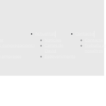
Actualitat
Contacte
ar
Notícies
Contacte
, congregacions i
Cartes de
Treballa 
s
David
nosaltres
 i empreses
Esdeveniments