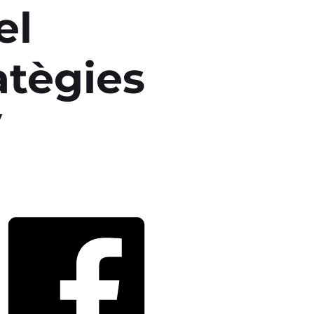
el
atègies
V