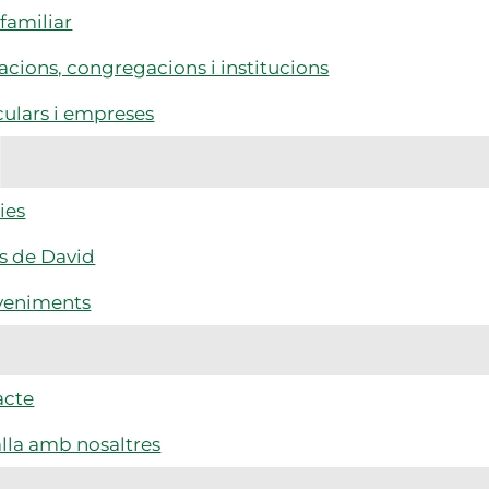
familiar
cions, congregacions i institucions
culars i empreses
ies
s de David
veniments
acte
lla amb nosaltres