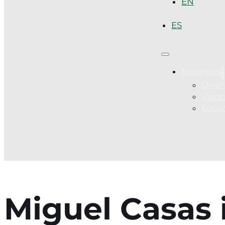
EN
ES
Nosaltres
Diver
Valor
Equi
Miguel Casas i