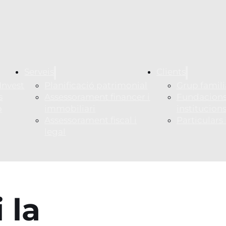
Serveis
Clients
Invest
Planificació patrimonial
Grup famili
s
Assessorament financer i
Fundacions
p
immobiliari
institucion
Assessorament fiscal i
Particulars
legal
 la