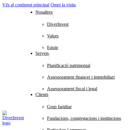
Vés al contingut principal
Omet la visita
Nosaltres
DiverInvest
Valors
Equip
Serveis
Planificació patrimonial
Assessorament financer i immobiliari
Assessorament fiscal i legal
Clients
Grup familiar
Fundacions, congregacions i institucions
Particulars i empreses