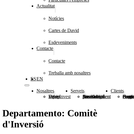
Actualitat
Notícies
Cartes de David
Esdeveniments
Contacte
Contacte
Treballa amb nosaltres
ES
EN
Nosaltres
Serveis
Clients
DiverInvest
Valors
Equip
Planificació patrimonial
Assessorament financer i immobiliari
Assessorament fiscal i legal
Grup 
Fundacions, congreg
Particulars i 
Departamento:
Comitè
d'Inversió