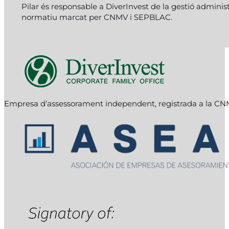
Pilar és responsable a DiverInvest de la gestió admini
normatiu marcat per CNMV i SEPBLAC.
Follow me on Facebook
Follow me on Instagram
Follow me on X
Empresa d’assessorament independent, registrada a la C