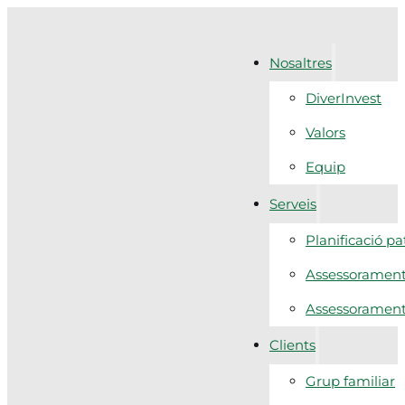
Nosaltres
DiverInvest
Valors
Equip
Serveis
Planificació p
Assessorament 
Assessorament f
Clients
Grup familiar