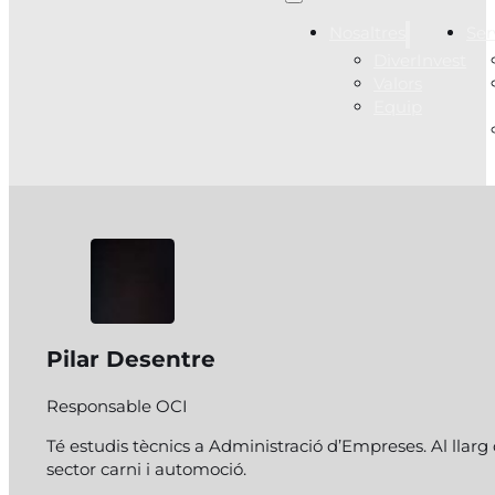
Nosaltres
Ser
DiverInvest
Valors
Equip
Pilar Desentre
Responsable OCI
Té estudis tècnics a Administració d’Empreses. Al llarg
sector carni i automoció.