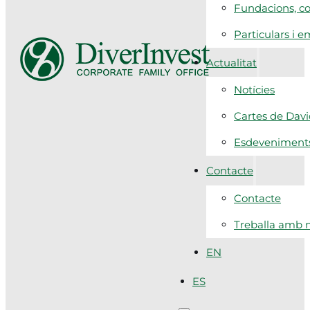
Fundacions, co
Particulars i 
Actualitat
Notícies
Cartes de Dav
Esdeveniment
Contacte
Contacte
Treballa amb n
EN
ES