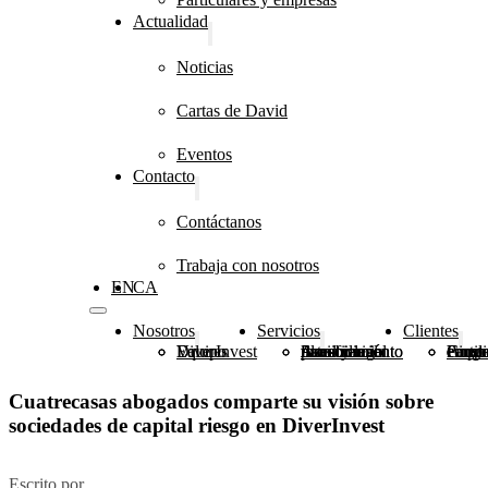
Actualidad
Noticias
Cartas de David
Eventos
Contacto
Contáctanos
Trabaja con nosotros
EN
CA
Nosotros
Servicios
Clientes
DiverInvest
Valores
Equipo
Planificación patrimonial
Asesoramiento financiero e inmobiliario
Asesoramiento fiscal y legal
Grupo
Fundaciones, congr
Particulares y 
Cuatrecasas abogados comparte su visión sobre
sociedades de capital riesgo en DiverInvest
Escrito por