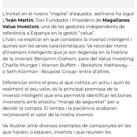
L’invitat en el nostre “Inspira” d’aquesta setmana ha sigut
L
‘Iván Martín
, Soci Fundador i President de
Magallanes
Value Investors
, una de les gestores independents de
referència a Espanya en la gestió “value”.
L’Iván, va explicar en què consisteix la inversió inteligent i
quines son les seves característiques. Va recordar noms
d’inversors inteligents que ja son llegenda en la història
de la inversió: Benjamin Graham, pare del Value Investing,
Charlie Munger i Warren Buffett – Berkshire Hathaway, –
o Seth Klarman –Boupost Group- entre d’altres.
Diferenciar entre el preu al que cotitza un actiu i quin és
realment el seu valor, és la principal premissa de la
inversió inteligent que ens permetrà identificar les bones
inversions amb atractiu “marge de seguretat” per a
decidir la compra. El temps i la paciència acabaran
reconeixent el valor de la nostra inversió.
Va il·lustrar amb diversos exemples de companyíes en les
que havíen, o estaven, invertits i que reuníen les