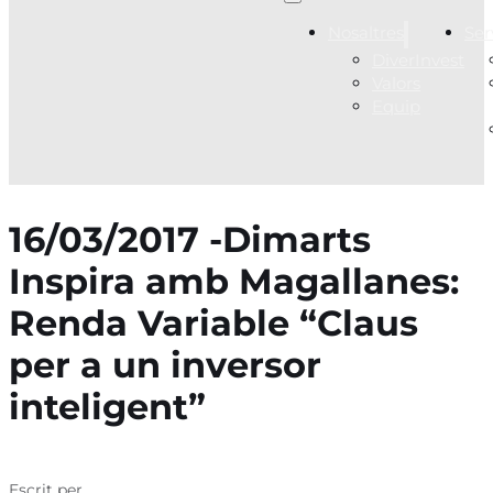
Nosaltres
Ser
DiverInvest
Valors
Equip
16/03/2017 -Dimarts
Inspira amb Magallanes:
Renda Variable “Claus
per a un inversor
inteligent”
Escrit per