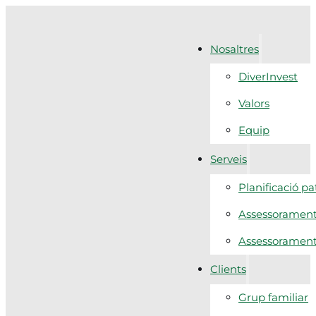
Nosaltres
DiverInvest
Valors
Equip
Serveis
Planificació p
Assessorament 
Assessorament f
Clients
Grup familiar