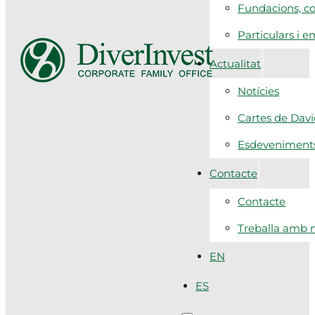
Fundacions, co
Particulars i 
Actualitat
Notícies
Cartes de Dav
Esdeveniment
Contacte
Contacte
Treballa amb n
EN
ES