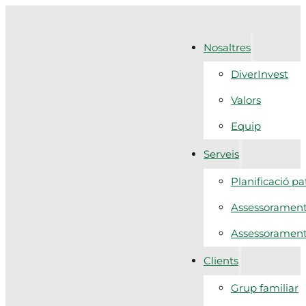
Nosaltres
DiverInvest
Valors
Equip
Serveis
Planificació p
Assessorament 
Assessorament f
Clients
Grup familiar