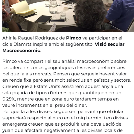
Ahir la Raquel Rodriguez de
Pimco
va participar en el
cicle Diamrts Inspira amb el següent títol
Visió secular
Macroeconòmic
.
Pimco va compartir el seu anàlisi macroeconòmic sobre
les diferents zones geogràfiques i les seves preferències
pel que fa als mercats. Pensen que segueix havent valor
en renda fixa però sent molt selectius en païssos y sectors.
Creuen que a Estats Units assistirem aquest any a una
sola pujada de tipus d’interès que quantifiquen en un
0,25%, mentre que en zona euro tardarem temps en
veure increments en el preu del diner.
Pel que fa a les divises, segueixen pensant que el dólar
s’apreciarà respecte al euro en el mig termini i en divises
emergents creuen que es produïrà una devaluació del
yuan que afectarà negativament a les divises locals de