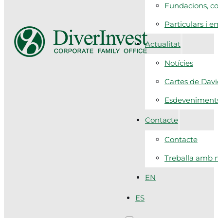
Fundacions, co
Particulars i 
Actualitat
Notícies
Cartes de Dav
Esdeveniment
Contacte
Contacte
Treballa amb n
EN
ES