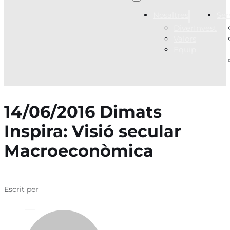
Nosaltres
Ser
DiverInvest
Valors
Equip
14/06/2016 Dimats
Inspira: Visió secular
Macroeconòmica
Escrit per