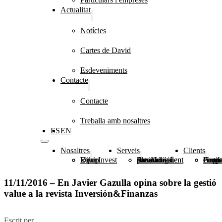
Actualitat
Notícies
Cartes de David
Esdeveniments
Contacte
Contacte
Treballa amb nosaltres
ES
EN
Nosaltres
Serveis
Clients
DiverInvest
Valors
Equip
Planificació patrimonial
Assessorament financer i immobiliari
Assessorament fiscal i legal
Grup 
Fundacions, congreg
Particulars i 
11/11/2016 – En Javier Gazulla opina sobre la gestió
value a la revista Inversión&Finanzas
Escrit per