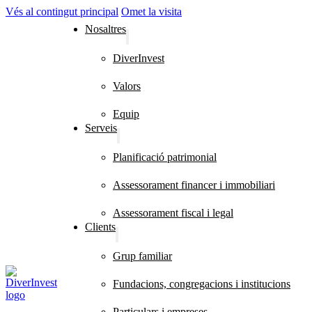
Vés al contingut principal
Omet la visita
Nosaltres
DiverInvest
Valors
Equip
Serveis
Planificació patrimonial
Assessorament financer i immobiliari
Assessorament fiscal i legal
Clients
Grup familiar
Fundacions, congregacions i institucions
Particulars i empreses