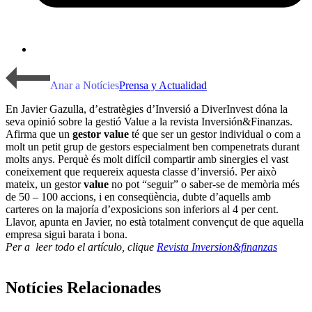
Anar a Notícies
Prensa y Actualidad
En Javier Gazulla, d’estratègies d’Inversió a DiverInvest dóna la
seva opinió sobre la gestió Value a la revista Inversión&Finanzas.
Afirma que un
gestor value
té que ser un gestor individual o com a
molt un petit grup de gestors especialment ben compenetrats durant
molts anys. Perquè és molt difícil compartir amb sinergies el vast
coneixement que requereix aquesta classe d’inversió. Per això
mateix, un gestor
value
no pot “seguir” o saber-se de memòria més
de 50 – 100 accions, i en conseqüència, dubte d’aquells amb
carteres on la majoría d’exposicions son inferiors al 4 per cent.
Llavor, apunta en Javier, no està totalment convençut de que aquella
empresa sigui barata i bona.
Per a leer todo el artículo, clique
Revista Inversion&finanzas
Notícies Relacionades