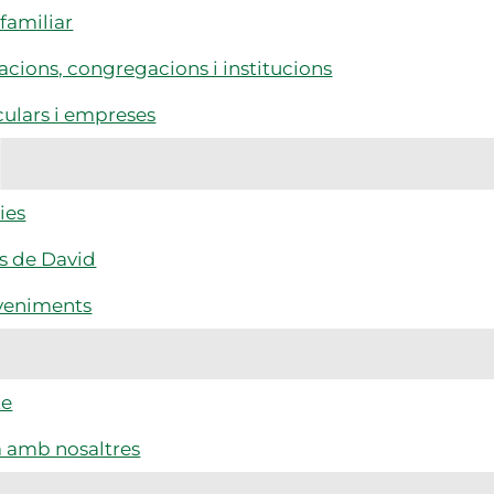
familiar
cions, congregacions i institucions
culars i empreses
ies
s de David
veniments
te
a amb nosaltres