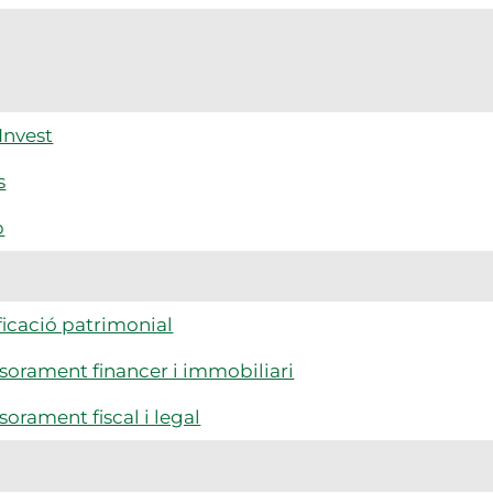
Invest
s
p
ficació patrimonial
sorament financer i immobiliari
sorament fiscal i legal