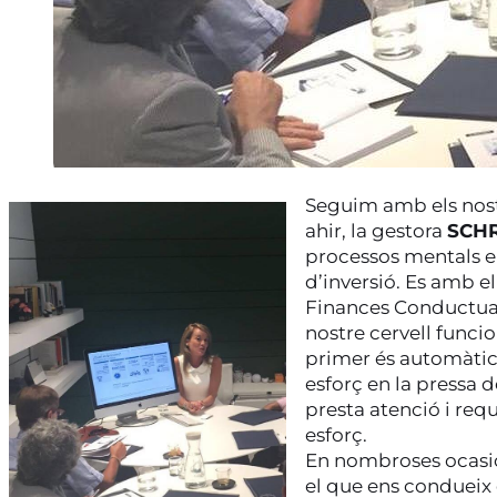
Seguim amb els nost
ahir, la gestora
SCH
processos mentals en
d’inversió. Es amb e
Finances Conductuals
nostre cervell funcio
primer és automàtic,
esforç en la pressa d
presta atenció i req
esforç.
En nombroses ocasio
el que ens condueix 