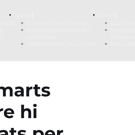
Serveis
Clients
Invest
Planificació patrimonial
Grup fami
s
Assessorament financer i
Fundacio
p
immobiliari
instituci
Assessorament fiscal i legal
Particula
marts
e hi
ats per