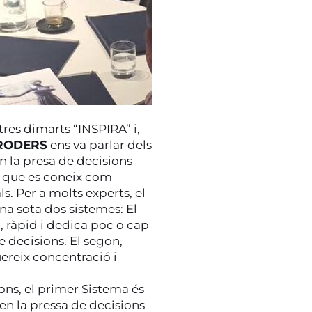
res dimarts “INSPIRA” i,
RODERS
ens va parlar dels
 la presa de decisions
l que es coneix com
. Per a molts experts, el
na sota dos sistemes: El
 ràpid i dedica poc o cap
e decisions. El segon,
uereix concentració i
ns, el primer Sistema és
en la pressa de decisions