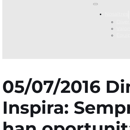
Nosaltres
Diver
Valor
Equi
05/07/2016 Di
Inspira: Sempr
han oportunit