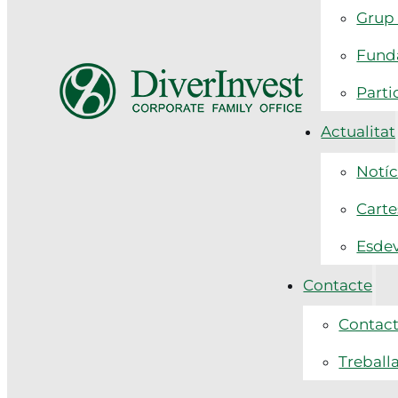
Grup 
Funda
Parti
Actualitat
Notíc
Carte
Esde
Contacte
Contac
Treball