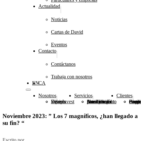
Actualidad
Noticias
Cartas de David
Eventos
Contacto
Contáctanos
Trabaja con nosotros
EN
CA
Nosotros
Servicios
Clientes
DiverInvest
Valores
Equipo
Planificación patrimonial
Asesoramiento financiero e inmobiliario
Asesoramiento fiscal y legal
Grupo
Fundaciones, congr
Particulares y 
Noviembre 2023: ” Los 7 magníficos, ¿han llegado a
su fin? “
Escrito por