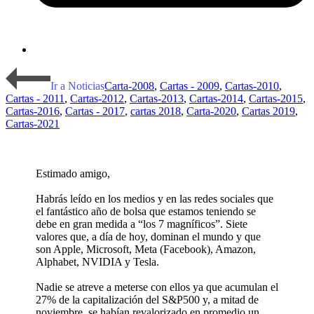
Ir a Noticias
Carta-2008
,
Cartas - 2009
,
Cartas-2010
,
Cartas - 2011
,
Cartas-2012
,
Cartas-2013
,
Cartas-2014
,
Cartas-2015
,
Cartas-2016
,
Cartas - 2017
,
cartas 2018
,
Carta-2020
,
Cartas 2019
,
Cartas-2021
Estimado amigo,
Habrás leído en los medios y en las redes sociales que
el fantástico año de bolsa que estamos teniendo se
debe en gran medida a “los 7 magníficos”. Siete
valores que, a día de hoy, dominan el mundo y que
son Apple, Microsoft, Meta (Facebook), Amazon,
Alphabet, NVIDIA y Tesla.
Nadie se atreve a meterse con ellos ya que acumulan el
27% de la capitalización del S&P500 y, a mitad de
noviembre, se habían revalorizado en promedio un