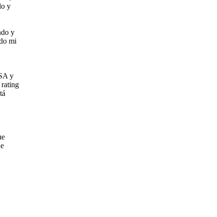
do y
ndo y
ado mi
USA y
 rating
tá
ue
ue