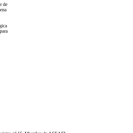
or de
uena
gica
 para