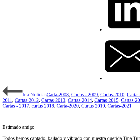
Ir a Noticias
Carta-2008
,
Cartas - 2009
,
Cartas-2010
,
Cartas
2011
,
Cartas-2012
,
Cartas-2013
,
Cartas-2014
,
Cartas-2015
,
Cartas-2
Cartas - 2017
,
cartas 2018
,
Carta-2020
,
Cartas 2019
,
Cartas-2021
Estimado amigo,
Todos hemos cantado, bailado y vibrado con nuestra querida Tina Tur