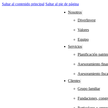
Saltar al contenido principal
Saltar al pie de página
Nosotros
DiverInvest
Valores
Equipo
Servicios
Planificación patrim
Asesoramiento finan
Asesoramiento fisca
Clientes
Grupo familiar
Fundaciones, congre
Particulares y empr