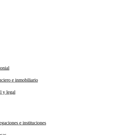
onial
ciero e inmobiliario
l y legal
gaciones e instituciones
esas