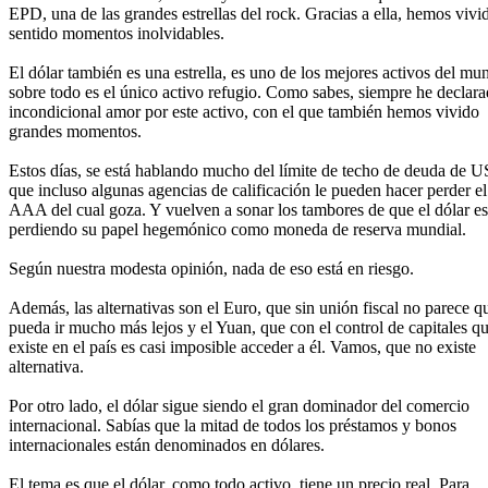
EPD, una de las grandes estrellas del rock. Gracias a ella, hemos vivi
sentido momentos inolvidables.
El dólar también es una estrella, es uno de los mejores activos del mu
sobre todo es el único activo refugio. Como sabes, siempre he declar
incondicional amor por este activo, con el que también hemos vivido
grandes momentos.
Estos días, se está hablando mucho del límite de techo de deuda de 
que incluso algunas agencias de calificación le pueden hacer perder el
AAA del cual goza. Y vuelven a sonar los tambores de que el dólar es
perdiendo su papel hegemónico como moneda de reserva mundial.
Según nuestra modesta opinión, nada de eso está en riesgo.
Además, las alternativas son el Euro, que sin unión fiscal no parece q
pueda ir mucho más lejos y el Yuan, que con el control de capitales q
existe en el país es casi imposible acceder a él. Vamos, que no existe
alternativa.
Por otro lado, el dólar sigue siendo el gran dominador del comercio
internacional. Sabías que la mitad de todos los préstamos y bonos
internacionales están denominados en dólares.
El tema es que el dólar, como todo activo, tiene un precio real. Para