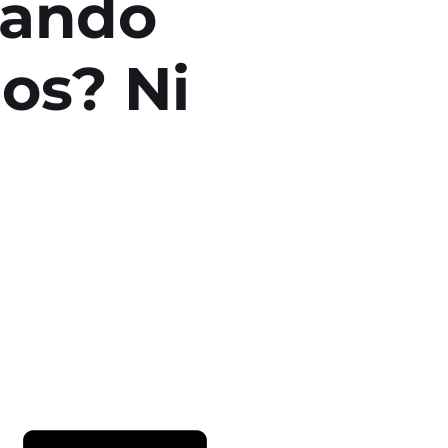
sando
os? Ni