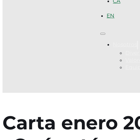
CA
EN
Nosotros
Diver
Valor
Equi
Carta enero 2