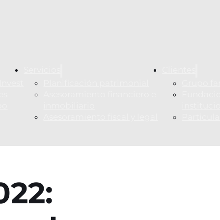
Servicios
Clientes
Invest
Planificación patrimonial
Grupo fa
es
Asesoramiento financiero e
Fundacio
po
inmobiliario
instituci
Asesoramiento fiscal y legal
Particul
022: