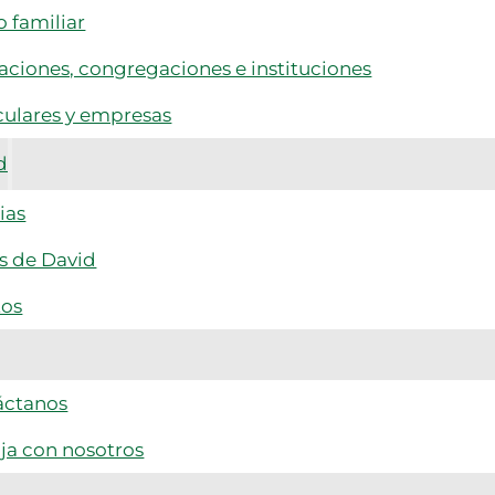
 familiar
ciones, congregaciones e instituciones
culares y empresas
d
ias
s de David
tos
áctanos
ja con nosotros