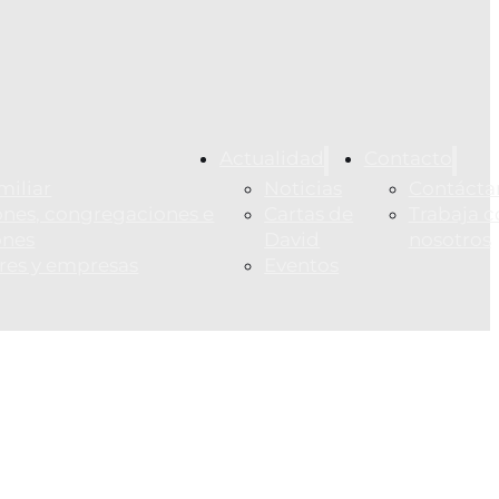
Actualidad
Contacto
miliar
Noticias
Contácta
nes, congregaciones e
Cartas de
Trabaja c
ones
David
nosotros
ares y empresas
Eventos