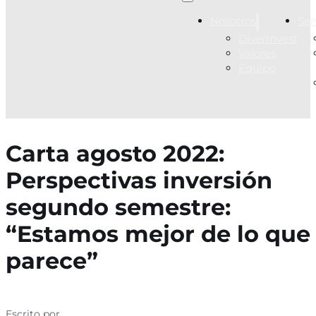
Nosotros
Ser
DiverInvest
Valores
Equipo
Carta agosto 2022:
Perspectivas inversión
segundo semestre:
“Estamos mejor de lo que
parece”
Escrito por