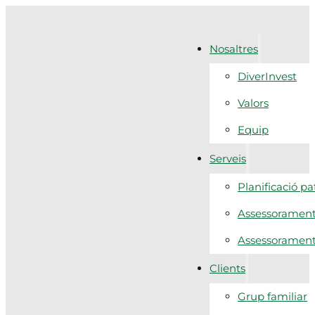
Nosaltres
DiverInvest
Valors
Equip
Serveis
Planificació p
Assessorament 
Assessorament f
Clients
Grup familiar