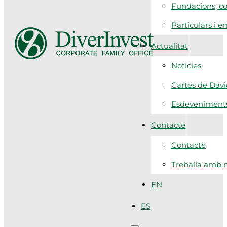
Fundacions, co
Particulars i 
Actualitat
Notícies
Cartes de Dav
Esdeveniment
Contacte
Contacte
Treballa amb n
EN
ES