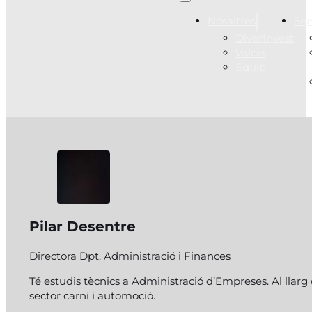
Nosaltres
Ser
DiverInvest
Valors
Equip
Pilar Desentre
Directora Dpt. Administració i Finances
Té estudis tècnics a Administració d’Empreses. Al llarg
sector carni i automoció.