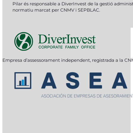
Pilar és responsable a DiverInvest de la gestió admini
normatiu marcat per CNMV i SEPBLAC.
Follow me on Facebook
Follow me on Instagram
Follow me on X
Empresa d’assessorament independent, registrada a la C