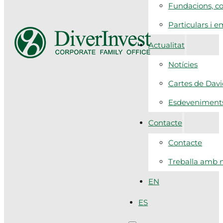
Fundacions, co
Particulars i 
Actualitat
Notícies
Cartes de Dav
Esdeveniment
Contacte
Contacte
Treballa amb n
EN
ES