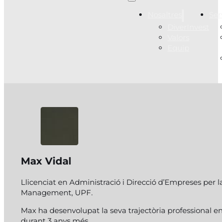
Nosaltres
Ser
DiverInvest
Valors
Equip
Max Vidal
Llicenciat en Administració i Direcció d’Empreses per 
Management, UPF.
Max ha desenvolupat la seva trajectòria professional en a
durant 3 anys més.