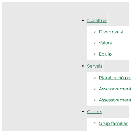
Nosaltres
DiverInvest
Valors
Equip
Serveis
Planificació p
Assessorament 
Assessorament f
Clients
Grup familiar