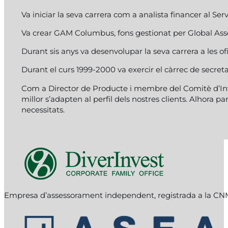
Va iniciar la seva carrera com a analista financer al S
Va crear GAM Columbus, fons gestionat per Global Ass
Durant sis anys va desenvolupar la seva carrera a les of
Durant el curs 1999-2000 va exercir el càrrec de secretar
Com a Director de Producte i membre del Comitè d’Inver
millor s’adapten al perfil dels nostres clients. Alhora p
necessitats.
Follow me on Facebook
Follow me on Instagram
Follow me on X
Empresa d’assessorament independent, registrada a la C