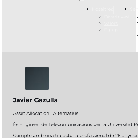
Nosaltres
Ser
DiverInvest
Valors
Equip
Javier Gazulla
Asset Allocation i Alternatius
És Enginyer de Telecomunicacions per la Universitat Po
Compte amb una trajectòria professional de 25 anys en