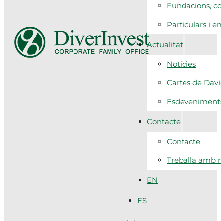
Fundacions, co
Particulars i 
Actualitat
Notícies
Cartes de Dav
Esdeveniment
Contacte
Contacte
Treballa amb n
EN
ES