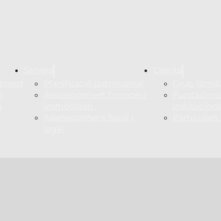
Serveis
Clients
Invest
Planificació patrimonial
Grup famili
s
Assessorament financer i
Fundacions
p
immobiliari
institucion
Assessorament fiscal i
Particulars
legal