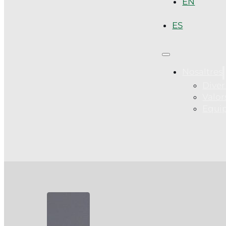
EN
ES
Nosaltres
Diver
Valor
Equi