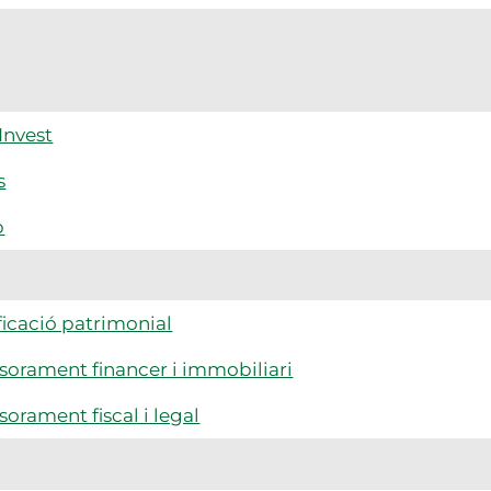
Invest
s
p
ficació patrimonial
sorament financer i immobiliari
sorament fiscal i legal