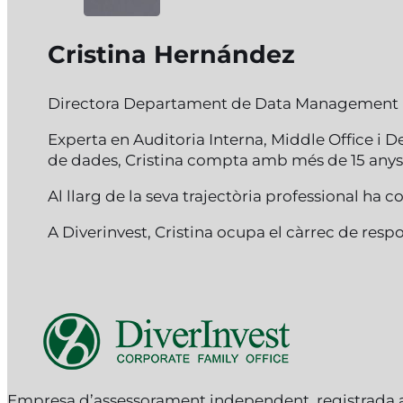
Cristina Hernández
Directora Departament de Data Management
Experta en Auditoria Interna, Middle Office 
de dades, Cristina compta amb més de 15 anys 
Al llarg de la seva trajectòria professional ha c
A Diverinvest, Cristina ocupa el càrrec de r
Follow me on Facebook
Follow me on Instagram
Follow me on X
Empresa d’assessorament independent, registrada