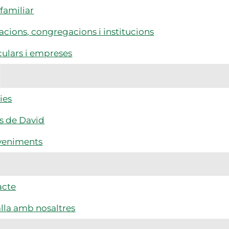
familiar
cions, congregacions i institucions
culars i empreses
ies
s de David
veniments
acte
lla amb nosaltres