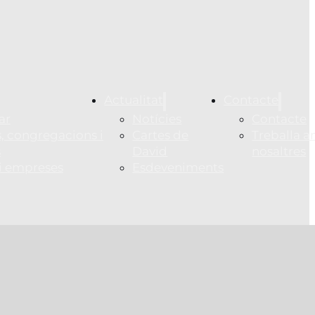
Actualitat
Contacte
ar
Notícies
Contacte
, congregacions i
Cartes de
Treballa 
s
David
nosaltres
 i empreses
Esdeveniments