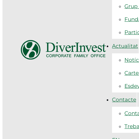
Grup 
Funda
Parti
Actualitat
Notíc
Carte
Esde
Contacte
Cont
Treba