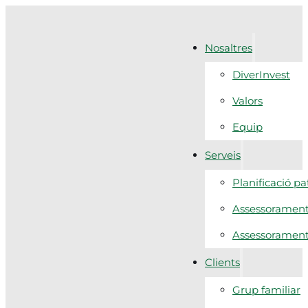
Nosaltres
DiverInvest
Valors
Equip
Serveis
Planificació p
Assessorament 
Assessorament f
Clients
Grup familiar