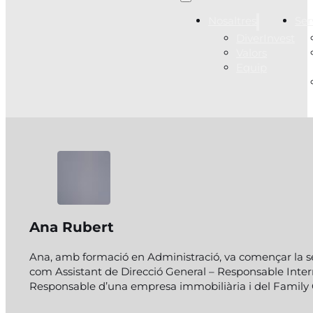
Nosaltres
Ser
DiverInvest
Valors
Equip
Ana Rubert
Ana, amb formació en Administració, va començar la seva
com Assistant de Direcció General – Responsable Intern
Responsable d’una empresa immobiliària i del Family Of
Follow me on Facebook
Follow me on Instagram
Follow me on X