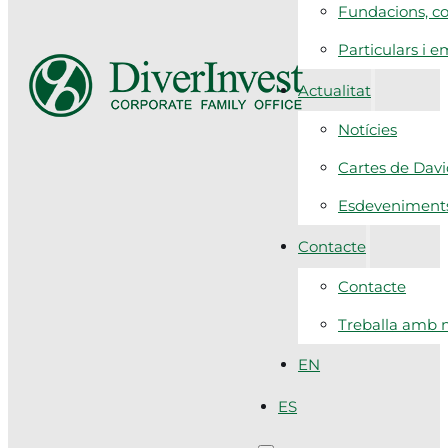
Fundacions, co
Particulars i 
Actualitat
Notícies
Cartes de Dav
Esdeveniment
Contacte
Contacte
Treballa amb n
EN
ES