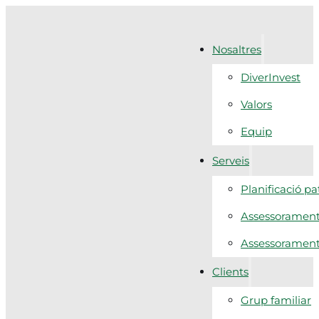
Nosaltres
DiverInvest
Valors
Equip
Serveis
Planificació p
Assessorament 
Assessorament f
Clients
Grup familiar