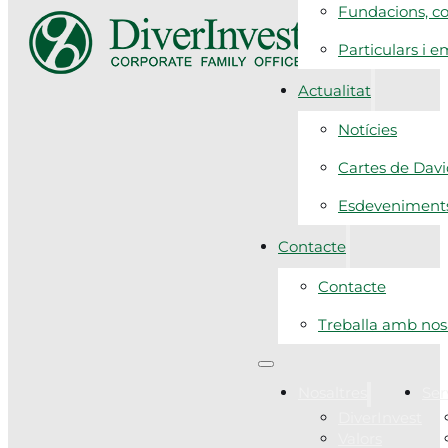
Fundacions, co
Particulars i 
Actualitat
Notícies
Cartes de Dav
Esdeveniment
Contacte
Contacte
Treballa amb nos
Nosaltres
Ser
DiverInvest
Valors