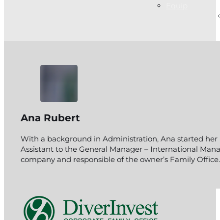
Equip
Ana Rubert
With a background in Administration, Ana started her 
Assistant to the General Manager – International Manage
company and responsible of the owner’s Family Office.
Follow me on Facebook
Follow me on Instagram
Follow me on X