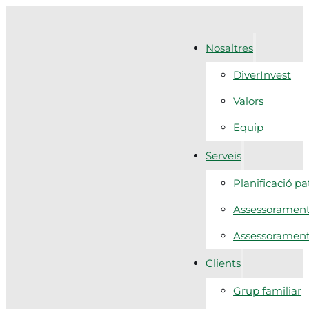
Nosaltres
DiverInvest
Valors
Equip
Serveis
Planificació p
Assessorament 
Assessorament f
Clients
Grup familiar