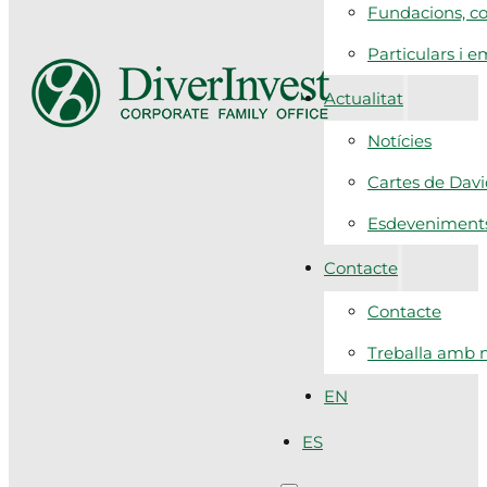
Fundacions, co
Particulars i 
Actualitat
Notícies
Cartes de Dav
Esdeveniment
Contacte
Contacte
Treballa amb n
EN
ES