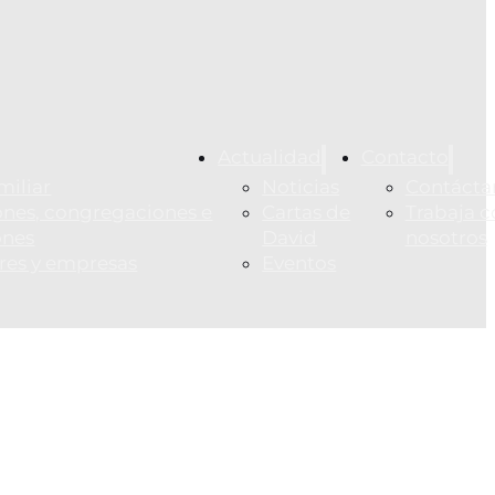
Actualidad
Contacto
miliar
Noticias
Contácta
nes, congregaciones e
Cartas de
Trabaja c
ones
David
nosotros
ares y empresas
Eventos