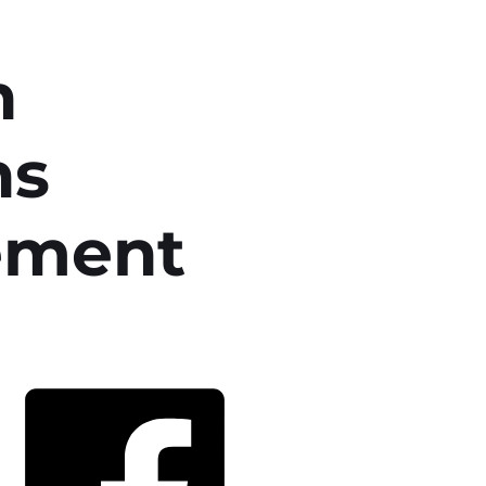
n
hs
ement