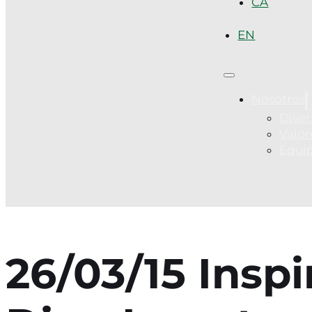
CA
EN
Nosotros
Diver
Valor
Equi
26/03/15 Inspi