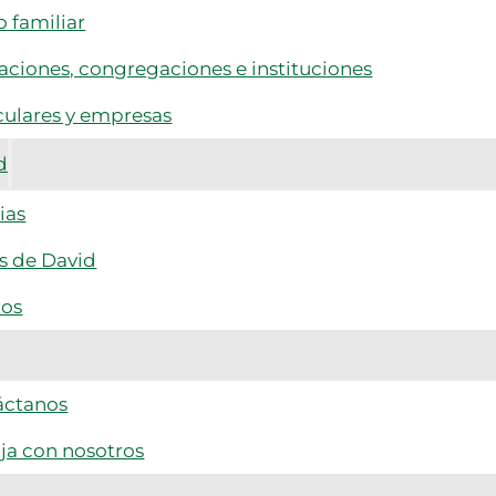
 familiar
ciones, congregaciones e instituciones
culares y empresas
d
ias
s de David
tos
áctanos
ja con nosotros