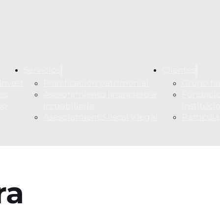
Servicios
Clientes
Invest
Planificación patrimonial
Grupo fa
es
Asesoramiento financiero e
Fundacio
po
inmobiliario
instituci
Asesoramiento fiscal y legal
Particul
ra