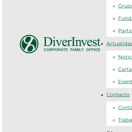
Grupo
Funda
Parti
Actualida
Notic
Carta
Even
Contacto
Cont
Traba