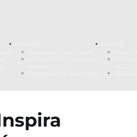
Servicios
Clientes
Invest
Planificación patrimonial
Grupo fa
es
Asesoramiento financiero e
Fundacio
po
inmobiliario
instituci
Asesoramiento fiscal y legal
Particul
Inspira