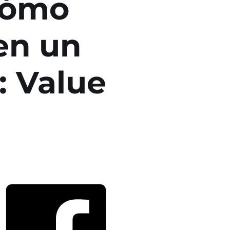
Cómo
en un
: Value