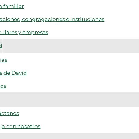
 familiar
ciones, congregaciones e instituciones
culares y empresas
d
ias
s de David
tos
áctanos
ja con nosotros