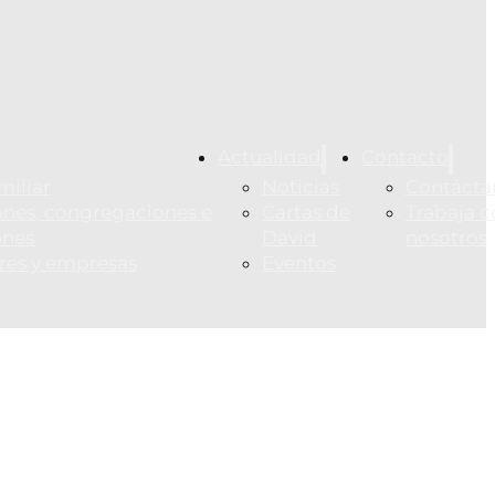
Actualidad
Contacto
miliar
Noticias
Contácta
nes, congregaciones e
Cartas de
Trabaja c
ones
David
nosotros
ares y empresas
Eventos