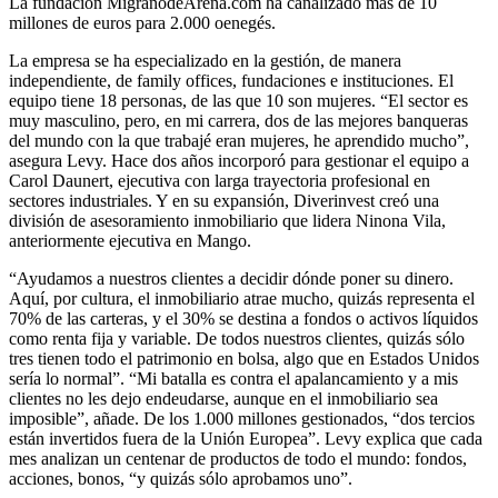
La fundación MigranodeArena.com ha canalizado más de 10
millones de euros para 2.000 oenegés.
La empresa se ha especializado en la gestión, de manera
independiente, de family offices, fundaciones e instituciones. El
equipo tiene 18 personas, de las que 10 son mujeres. “El sector es
muy masculino, pero, en mi carrera, dos de las mejores banqueras
del mundo con la que trabajé eran mujeres, he aprendido mucho”,
asegura Levy. Hace dos años incorporó para gestionar el equipo a
Carol Daunert, ejecutiva con larga trayectoria profesional en
sectores industriales. Y en su expansión, Diverinvest creó una
división de asesoramiento inmobiliario que lidera Ninona Vila,
anteriormente ejecutiva en Mango.
“Ayudamos a nuestros clientes a decidir dónde poner su dinero.
Aquí, por cultura, el inmobiliario atrae mucho, quizás representa el
70% de las carteras, y el 30% se destina a fondos o activos líquidos
como renta fija y variable. De todos nuestros clientes, quizás sólo
tres tienen todo el patrimonio en bolsa, algo que en Estados Unidos
sería lo normal”. “Mi batalla es contra el apalancamiento y a mis
clientes no les dejo endeudarse, aunque en el inmobiliario sea
imposible”, añade. De los 1.000 millones gestionados, “dos tercios
están invertidos fuera de la Unión Europea”. Levy explica que cada
mes analizan un centenar de productos de todo el mundo: fondos,
acciones, bonos, “y quizás sólo aprobamos uno”.