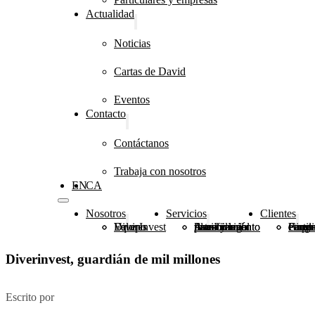
Actualidad
Noticias
Cartas de David
Eventos
Contacto
Contáctanos
Trabaja con nosotros
EN
CA
Nosotros
Servicios
Clientes
DiverInvest
Valores
Equipo
Planificación patrimonial
Asesoramiento financiero e inmobiliario
Asesoramiento fiscal y legal
Grupo
Fundaciones, congr
Particulares y 
Diverinvest, guardián de mil millones
Escrito por