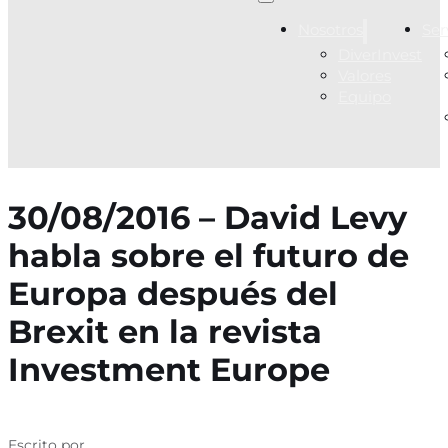
Nosotros
Ser
DiverInvest
Valores
Equipo
30/08/2016 – David Levy
habla sobre el futuro de
Europa después del
Brexit en la revista
Investment Europe
Escrito por