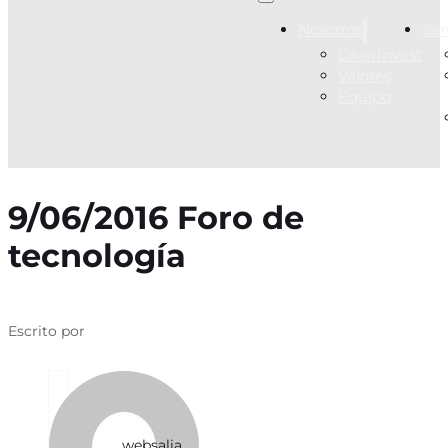
Nosotros
Ser
DiverInvest
Valores
Equipo
9/06/2016 Foro de
tecnología
Escrito por
websalia