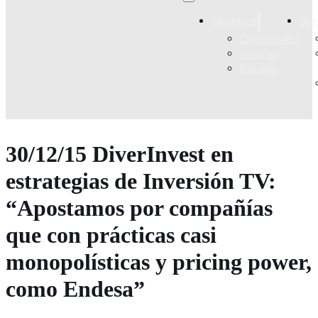
Nosotros
Ser
DiverInvest
Valores
Equipo
30/12/15 DiverInvest en
estrategias de Inversión TV:
“Apostamos por compañías
que con prácticas casi
monopolísticas y pricing power,
como Endesa”