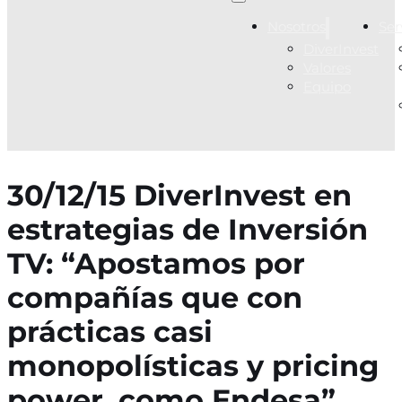
Nosotros
Ser
DiverInvest
Valores
Equipo
30/12/15 DiverInvest en
estrategias de Inversión
TV: “Apostamos por
compañías que con
prácticas casi
monopolísticas y pricing
power, como Endesa”