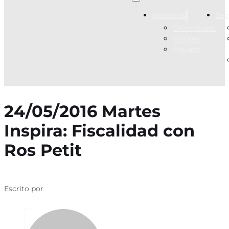
Nosotros
Ser
DiverInvest
Valores
Equipo
24/05/2016 Martes
Inspira: Fiscalidad con
Ros Petit
Escrito por