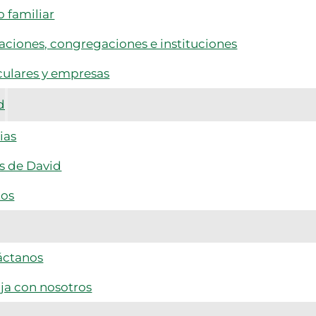
 familiar
ciones, congregaciones e instituciones
culares y empresas
d
ias
s de David
tos
áctanos
ja con nosotros