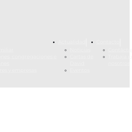
Actualidad
Contacto
miliar
Noticias
Contácta
nes, congregaciones e
Cartas de
Trabaja c
ones
David
nosotros
ares y empresas
Eventos