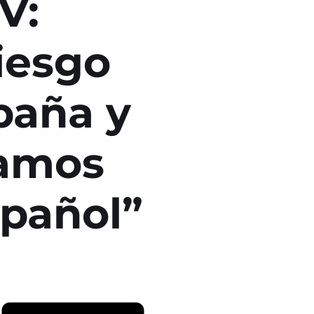
V:
iesgo
paña y
amos
spañol”