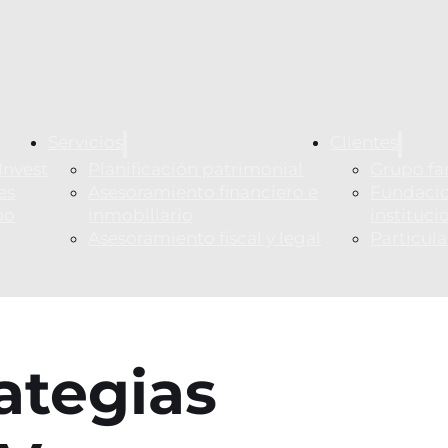
Servicios
Clientes
Invest
Planificación patrimonial
Grupo fa
es
Asesoramiento financiero e
Fundacio
po
inmobiliario
instituci
Asesoramiento fiscal y legal
Particul
ategias