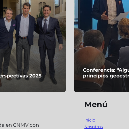
Conferencia: “Al
erspectivas 2025
principios geoest
Menú
Inicio
ada en CNMV con
Nosotros