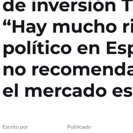
de inversión T
“Hay mucho r
político en Es
no recomend
el mercado e
Escrito por
Publicado