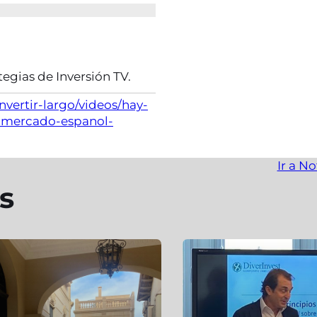
egias de Inversión TV.
nvertir-largo/videos/hay-
-mercado-espanol-
Ir a No
s