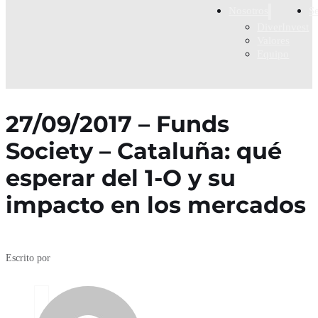
Nosotros
S
DiverInvest
Valores
Equipo
27/09/2017 – Funds
Society – Cataluña: qué
esperar del 1-O y su
impacto en los mercados
Escrito por