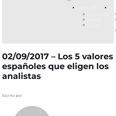
Nosotros
Ser
DiverInvest
Valores
Equipo
02/09/2017 – Los 5 valores
españoles que eligen los
analistas
Escrito por