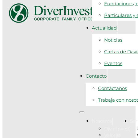
Fundaciones, c
Particulares y
Actualidad
Noticias
Cartas de Dav
Eventos
Contacto
Contáctanos
Trabaja con noso
Nosotros
Ser
DiverInvest
Valores