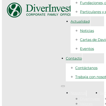
Fundaciones, c
Particulares y
Actualidad
Noticias
Cartas de Dav
Eventos
Contacto
Contáctanos
Trabaja con noso
Nosotros
Ser
DiverInvest
Valores