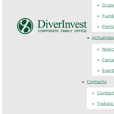
Grupo
Funda
Parti
Actualida
Notic
Carta
Even
Contacto
Contác
Trabaja