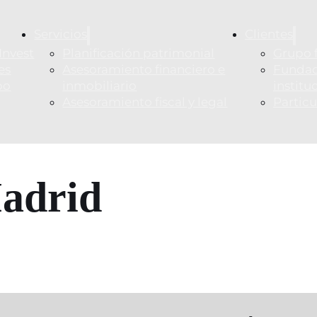
Servicios
Clientes
Invest
Planificación patrimonial
Grupo f
es
Asesoramiento financiero e
Fundac
po
inmobiliario
institu
Asesoramiento fiscal y legal
Particu
adrid