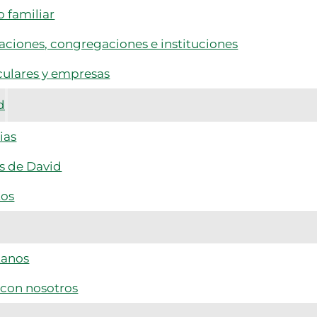
 familiar
ciones, congregaciones e instituciones
culares y empresas
d
ias
s de David
tos
tanos
 con nosotros