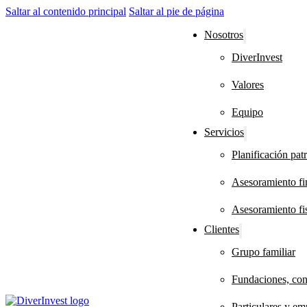
Saltar al contenido principal
Saltar al pie de página
Nosotros
DiverInvest
Valores
Equipo
Servicios
Planificación pat
Asesoramiento fin
Asesoramiento fis
Clientes
Grupo familiar
Fundaciones, con
Particulares y em