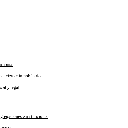
rimonial
anciero e inmobiliario
cal y legal
gregaciones e instituciones
presas