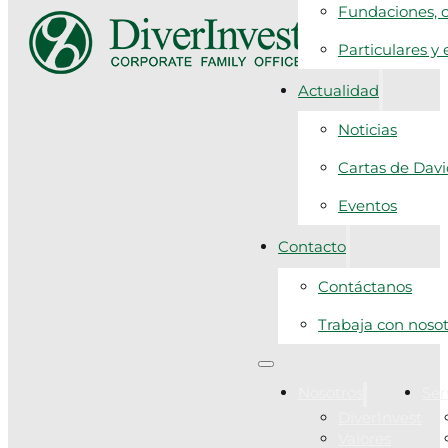
Fundaciones, c
Particulares y
Actualidad
Noticias
Cartas de Dav
Eventos
Contacto
Contáctanos
Trabaja con noso
Nosotros
Ser
DiverInvest
Valores