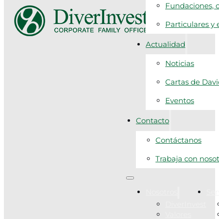
Fundaciones, c
Particulares y
Actualidad
Noticias
Cartas de Dav
Eventos
Contacto
Contáctanos
Trabaja con noso
Nosotros
Ser
DiverInvest
Valores