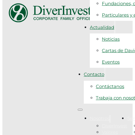
Fundaciones, c
Particulares y
Actualidad
Noticias
Cartas de Dav
Eventos
Contacto
Contáctanos
Trabaja con noso
Nosotros
Ser
DiverInvest
Valores