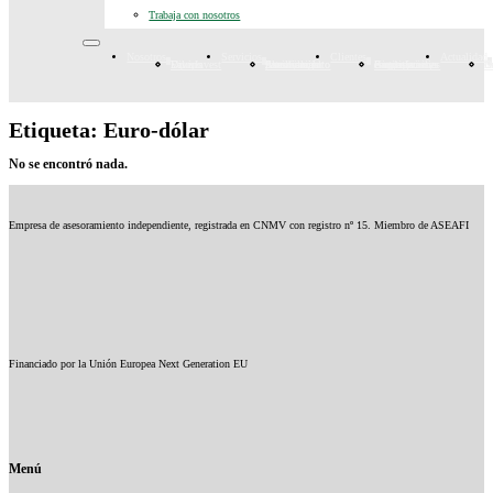
Trabaja con nosotros
Nosotros
Servicios
Clientes
Actualidad
DiverInvest
Valores
Equipo
Planificación patrimonial
Asesoramiento financiero e inmobiliario
Asesoramiento fiscal y legal
Grupo familiar
Fundaciones, congregaciones e instituciones
Particulares y empresas
N
Cart
E
Etiqueta:
Euro-dólar
No se encontró nada.
Empresa de asesoramiento independiente, registrada en CNMV con registro nº 15. Miembro de ASEAFI
Financiado por la Unión Europea Next Generation EU
Menú