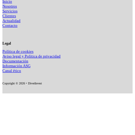
Inicio
Nosotros
Servicios
Clientes
Actualidad
Contacto
Legal
Política de cookies
Aviso legal y Política de privacidad
Documentación
Información ASG
Canal ético
Copyright © 2026 • DiverInvest
Fo
F
F