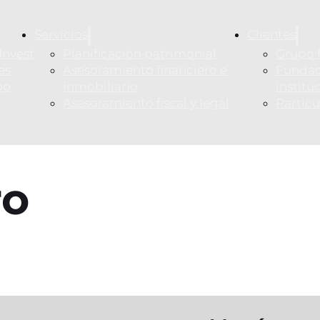
Servicios
Clientes
Invest
Planificación patrimonial
Grupo f
es
Asesoramiento financiero e
Fundac
po
inmobiliario
institu
Asesoramiento fiscal y legal
Particu
ro