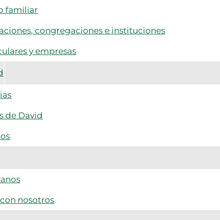
 familiar
ciones, congregaciones e instituciones
culares y empresas
d
ias
s de David
tos
tanos
 con nosotros