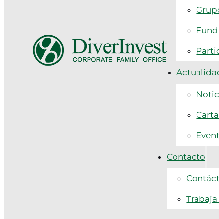
Grupo
Funda
Parti
Actualida
Notic
Carta
Even
Contacto
Contác
Trabaja