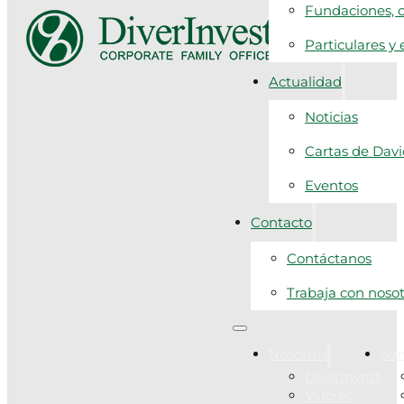
Fundaciones, c
Particulares y
Actualidad
Noticias
Cartas de Dav
Eventos
Contacto
Contáctanos
Trabaja con noso
Nosotros
Ser
DiverInvest
Valores